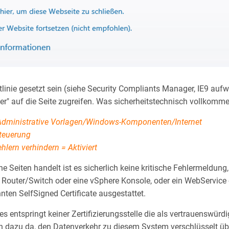
htlinie gesetzt sein (siehe Security Compliants Manager, IE9 auf
r" auf die Seite zugreifen. Was sicherheitstechnisch vollkommen 
Administrative Vorlagen/Windows-Komponenten/Internet
steuerung
ehlern verhindern = Aktiviert
e Seiten handelt ist es sicherlich keine kritische Fehlermeldung
in Router/Switch oder eine vSphere Konsole, oder ein WebService
ten SelfSigned Certificate ausgestattet.
d es entspringt keiner Zertifizierungsstelle die als vertrauenswürd
llein dazu da, den Datenverkehr zu diesem System verschlüsselt ü