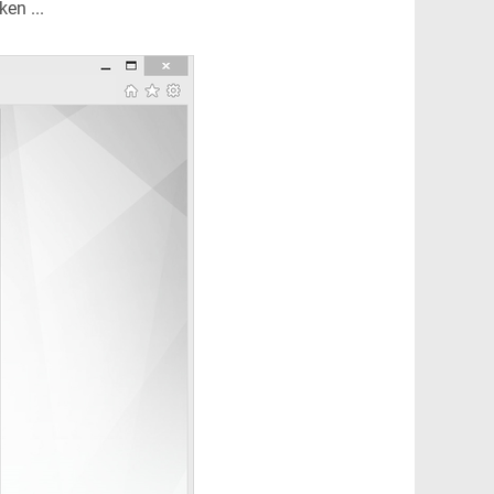
en ...