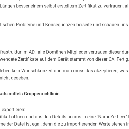
 Längen besser einem selbst erstelltem Zertifikat zu vertrauen, al
litischen Probleme und Konsequenzen beiseite und schauen uns 
Infrastruktur im AD, alle Domänen Mitglieder vertrauen dieser du
endete Zertifikate auf dem Gerät stammt von dieser CA. Fertig
nleben kein Wunschkonzert und man muss das akzeptieren, was d
nicht gegeben.
kats mittels Gruppenrichtlinie
i exportieren:
ifikat öffnen und aus den Details heraus in eine "NameZert.cer" 
e der Datei ist egal, denn die zu importierenden Werte stehen im