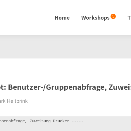
Home
Workshops
T
5
t: Benutzer-/Gruppenabfrage, Zuwei
rk Heitbrink
ppenabfrage, Zuweisung Drucker -----
