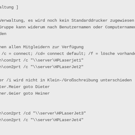
ltung ]

Verwaltung, es wird noch kein Standarddrucker zugewiesen

Gruppe kann widerum nach Benutzernamen oder Computernamen
en

hen allen Mitgleidern zur Verfügung

 /c = connect; /cd= connect default; /f = lösche vorhande
n\con2prt /c "\\server\HPLaserjet1"

n\con2prt /c "\\server\HPLaserJet2"

er /i wird nicht in Klein-/Großschreibung unterschieden

ter.Meier goto Dieter

ner.Geier goto Heiner

n\con2prt /cd "\\server\HPLaserJet3"

n\con2prt /c "\\server\HPLaserJet4"
