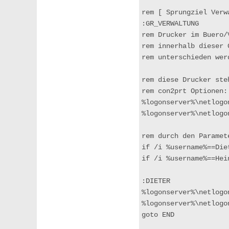
rem [ Sprungziel Verwa
:GR_VERWALTUNG

rem Drucker im Buero/
rem innerhalb dieser 
rem unterschieden werd
rem diese Drucker ste
rem con2prt Optionen:
%logonserver%\netlogo
%logonserver%\netlogo
rem durch den Paramet
if /i %username%==Die
if /i %username%==Hei
:DIETER

%logonserver%\netlogo
%logonserver%\netlogo
goto END
