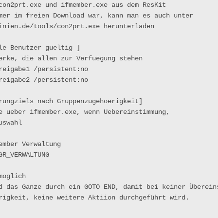
con2prt.exe und ifmember.exe aus dem ResKit

mer im freien Download war, kann man es auch unter

inien.de/tools/con2prt.exe
 herunterladen

le Benutzer gueltig ]

erke, die allen zur Verfuegung stehen

reigabe1 /persistent:no

reigabe2 /persistent:no

rungziels nach Gruppenzugehoerigkeit]

e ueber ifmember.exe, wenn Uebereinstimmung,

swahl

ember Verwaltung

R_VERWALTUNG

öglich

d das Ganze durch ein GOTO END, damit bei keiner Übereins
rigkeit, keine weitere Aktiion durchgeführt wird.
