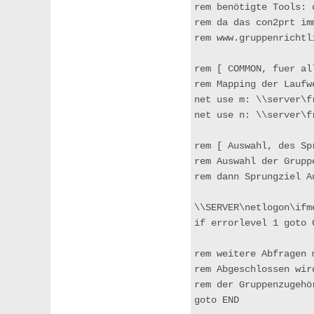
rem benötigte Tools: 
rem da das con2prt im
rem 
www.gruppenrichtl
rem [ COMMON, fuer al
rem Mapping der Laufw
net use m: \\server\f
net use n: \\server\f
rem [ Auswahl, des Sp
rem Auswahl der Grupp
rem dann Sprungziel Au
\\SERVER\netlogon\ifm
if errorlevel 1 goto G
rem weitere Abfragen m
rem Abgeschlossen wir
rem der Gruppenzugehö
goto END
