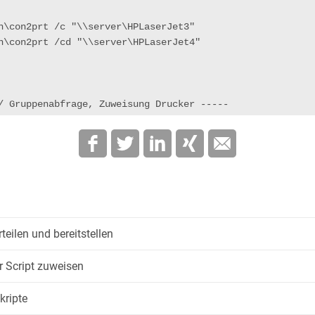
n\con2prt /c "\\server\HPLaserJet3"

n\con2prt /cd "\\server\HPLaserJet4"

/ Gruppenabfrage, Zuweisung Drucker -----
teilen und bereitstellen
r Script zuweisen
kripte