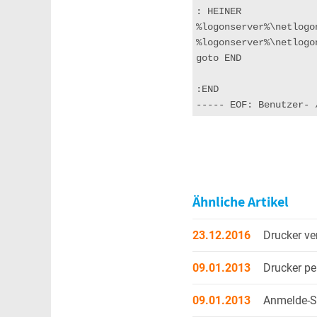
: HEINER

%logonserver%\netlogo
%logonserver%\netlogo
goto END

:END

----- EOF: Benutzer- 
Ähnliche Artikel
23.12.2016
Drucker ver
09.01.2013
Drucker pe
09.01.2013
Anmelde-S