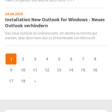
Client OS gehabt und wird er auch nicht !1!11
24.04.2025
Installation New Outlook for Windows - Neues
Outlook verhindern
Das neue Outlook ist unerwünscht, ich dachte es könnte gut
werden, aber dann kam das zu Erwartenden von Microsoft.
1
2
3
4
5
6
7
8
9
10
11
12
13
14
15
16
17
18
»