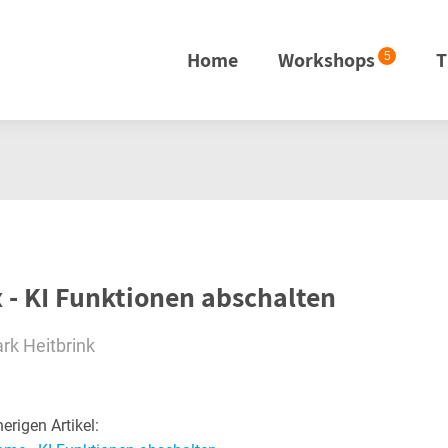
Home
Workshops
T
5
x - KI Funktionen abschalten
rk Heitbrink
erigen Artikel: