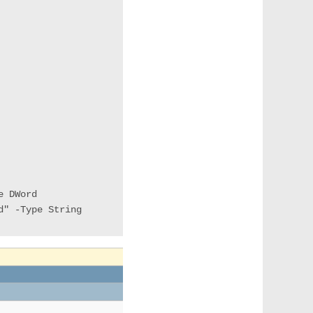
e DWord
ed" -Type String