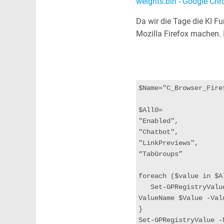
weights.bin - Google Chr
Da wir die Tage die KI F
Mozilla Firefox machen. 
$Name="C_Browser_Fire
$All0=
"Enabled",
"Chatbot",
"LinkPreviews",
“TabGroups”
foreach ($value in $A
   Set-GPRegistryValue -Name $Name -Key "HKLM\Software\Policies\Mozilla\Firefox\GenerativeAI" -
ValueName $Value -Val
}
Set-GPRegistryValue -