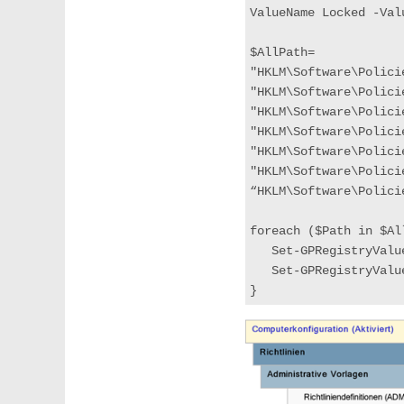
ValueName Locked -Val
$AllPath=
"HKLM\Software\Polici
"HKLM\Software\Polici
"HKLM\Software\Polici
"HKLM\Software\Polici
"HKLM\Software\Polici
"HKLM\Software\Polici
“HKLM\Software\Polici
foreach ($Path in $Al
   Set-GPRegistryVa
   Set-GPRegistryV
}