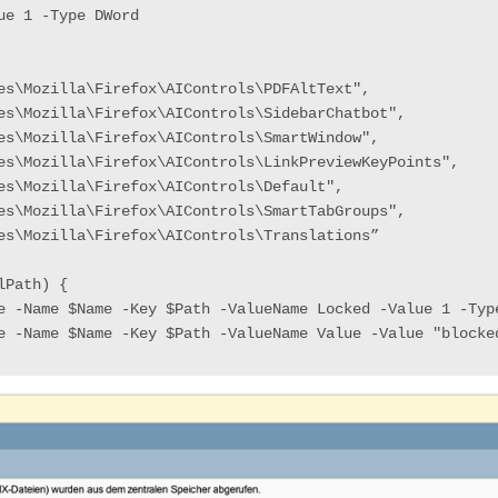
ue 1 -Type DWord
es\Mozilla\Firefox\AIControls\PDFAltText",
es\Mozilla\Firefox\AIControls\SidebarChatbot",
es\Mozilla\Firefox\AIControls\SmartWindow",
es\Mozilla\Firefox\AIControls\LinkPreviewKeyPoints",
es\Mozilla\Firefox\AIControls\Default",
es\Mozilla\Firefox\AIControls\SmartTabGroups",
es\Mozilla\Firefox\AIControls\Translations”
lPath) {
lue -Name $Name -Key $Path -ValueName Locked -Value 1 -Typ
alue -Name $Name -Key $Path -ValueName Value -Value "block