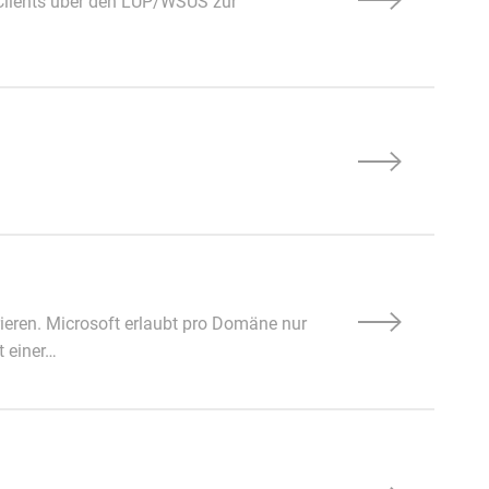
 Clients über den LUP/WSUS zur
ieren. Microsoft erlaubt pro Domäne nur
t einer…