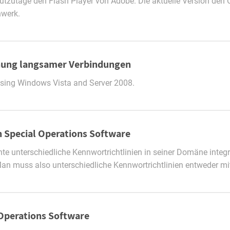
eutzutage den Flash Player von Adobe. Die aktuelle Version den
nwerk.
nnung langsamer Verbindungen
Using Windows Vista and Server 2008.
 Special Operations Software
 unterschiedliche Kennwortrichtlinien in seiner Domäne integr
t. Man muss also unterschiedliche Kennwortrichtlinien entweder mi
Operations Software